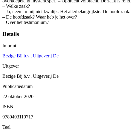
overkoepelend mysteriespel. '– Opdracht volbracht. De zaak is rond.
– Welke zaak?
– Ja, neemt u mij niet kwalijk. Het allerbelangrijkste. De hoofdzaak.
– De hoofdzaak? Waar heb je het over?
– Over het testimonium.'
Details
Imprint
Bezige Bij b.v., Uitgeverij De
Uitgever
Bezige Bij b.v., Uitgeverij De
Publicatiedatum
22 oktober 2020
ISBN
9789403119717
Taal