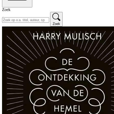
Zoek
Zoek