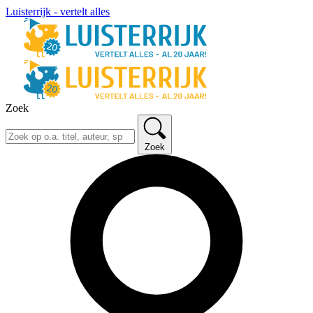
Luisterrijk - vertelt alles
Zoek
Zoek