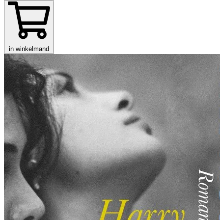
in winkelmand