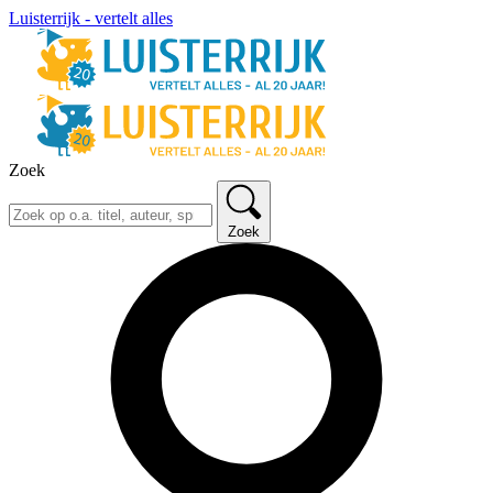
Luisterrijk - vertelt alles
Zoek
Zoek