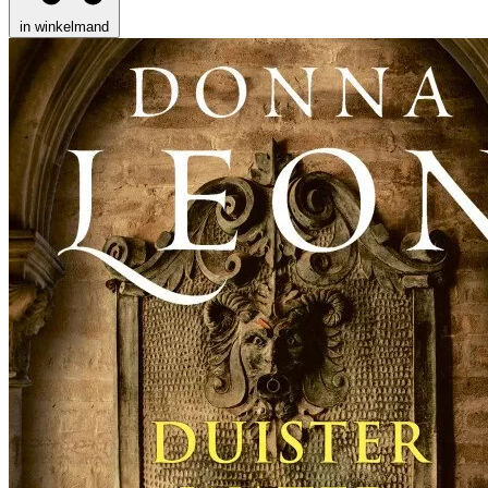
in winkelmand