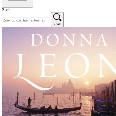
Zoek
Zoek