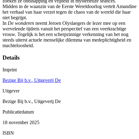
zoeken ze ontsnapping en vrijheid in mysterieuze séances.
Midden in de waanzin van de Eerste Wereldoorlog vertelt Amandine
het verhaal van haar verzet tegen de chaos van de wereld die haar
niet begrijpt.
In
De wonderen
neemt Jeroen Olyslaegers de lezer mee op een
wervelende tijdreis vanuit het perspectief van een veerkrachtige
vrouw. Tegelijk is het een scherpzinnige verkenning van het nog
steeds uiterst actuele menselijke dilemma van medeplichtigheid en
machteloosheid.
Details
Imprint
Bezige Bij b.v., Uitgeverij De
Uitgever
Bezige Bij b.v., Uitgeverij De
Publicatiedatum
18 november 2025
ISBN