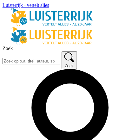
Luisterrijk - vertelt alles
Zoek
Zoek