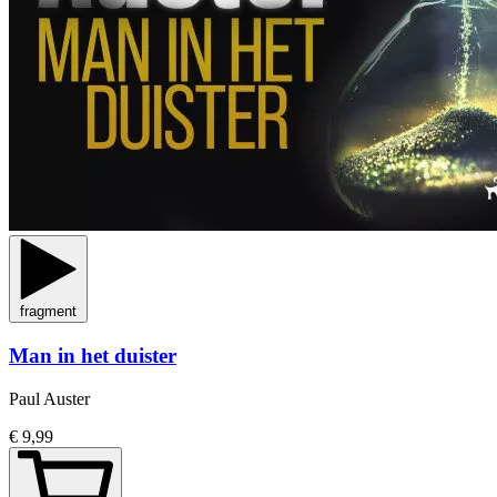
fragment
Man in het duister
Paul Auster
€ 9,99