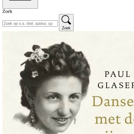
Zoek
Zoek