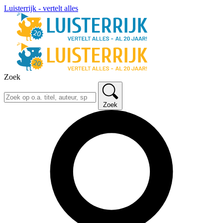
Luisterrijk - vertelt alles
Zoek
Zoek