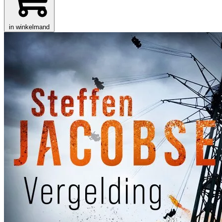
in winkelmand