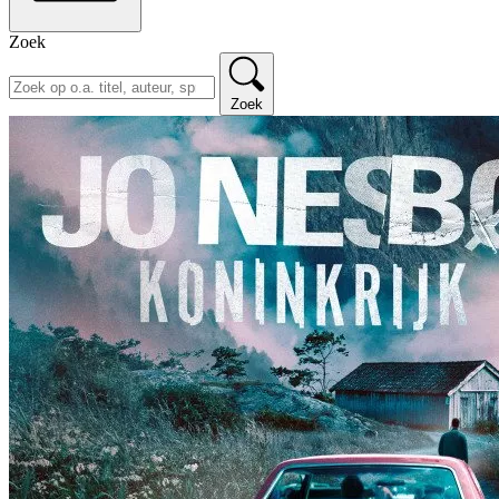
Zoek
Zoek