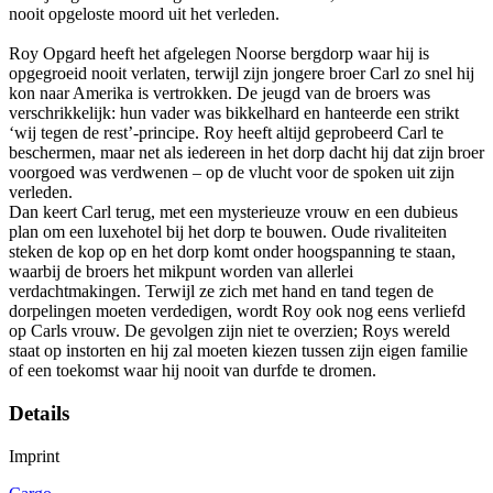
nooit opgeloste moord uit het verleden.
Roy Opgard heeft het afgelegen Noorse bergdorp waar hij is
opgegroeid nooit verlaten, terwijl zijn jongere broer Carl zo snel hij
kon naar Amerika is vertrokken. De jeugd van de broers was
verschrikkelijk: hun vader was bikkelhard en hanteerde een strikt
‘wij tegen de rest’-principe. Roy heeft altijd geprobeerd Carl te
beschermen, maar net als iedereen in het dorp dacht hij dat zijn broer
voorgoed was verdwenen – op de vlucht voor de spoken uit zijn
verleden.
Dan keert Carl terug, met een mysterieuze vrouw en een dubieus
plan om een luxehotel bij het dorp te bouwen. Oude rivaliteiten
steken de kop op en het dorp komt onder hoogspanning te staan,
waarbij de broers het mikpunt worden van allerlei
verdachtmakingen. Terwijl ze zich met hand en tand tegen de
dorpelingen moeten verdedigen, wordt Roy ook nog eens verliefd
op Carls vrouw. De gevolgen zijn niet te overzien; Roys wereld
staat op instorten en hij zal moeten kiezen tussen zijn eigen familie
of een toekomst waar hij nooit van durfde te dromen.
Details
Imprint