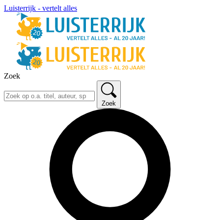
Luisterrijk - vertelt alles
Zoek
Zoek