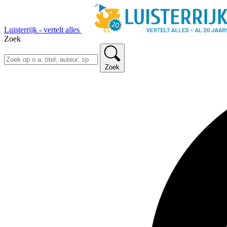
Luisterrijk - vertelt alles
Zoek
Zoek