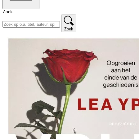
Zoek
Zoek