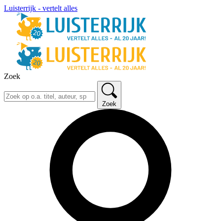
Luisterrijk - vertelt alles
Zoek
Zoek