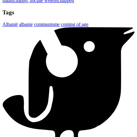
maatschappij, sociale wetenschappen
Tags
Albanië
albanie
communisme
coming of age