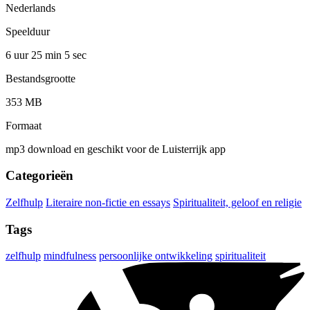
Nederlands
Speelduur
6 uur 25 min
5 sec
Bestandsgrootte
353 MB
Formaat
mp3 download en geschikt voor de Luisterrijk app
Categorieën
Zelfhulp
Literaire non-fictie en essays
Spiritualiteit, geloof en religie
Tags
zelfhulp
mindfulness
persoonlijke ontwikkeling
spiritualiteit