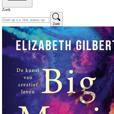
Zoek
Zoek