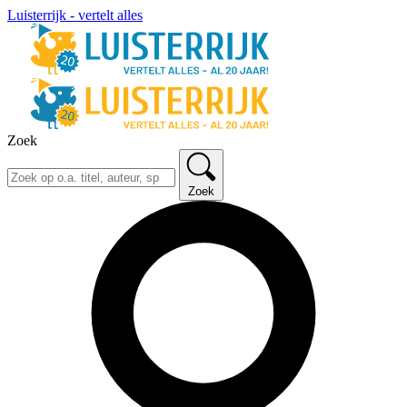
Luisterrijk - vertelt alles
Zoek
Zoek