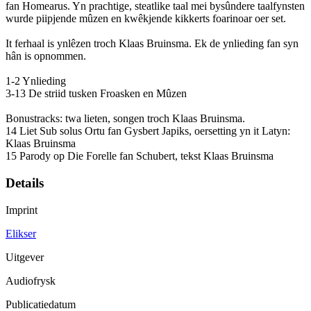
fan Homearus. Yn prachtige, steatlike taal mei bysûndere taalfynsten
wurde piipjende mûzen en kwêkjende kikkerts foarinoar oer set.
It ferhaal is ynlêzen troch Klaas Bruinsma. Ek de ynlieding fan syn
hân is opnommen.
1-2 Ynlieding
3-13 De striid tusken Froasken en Mûzen
Bonustracks: twa lieten, songen troch Klaas Bruinsma.
14 Liet Sub solus Ortu fan Gysbert Japiks, oersetting yn it Latyn:
Klaas Bruinsma
15 Parody op Die Forelle fan Schubert, tekst Klaas Bruinsma
Details
Imprint
Elikser
Uitgever
Audiofrysk
Publicatiedatum