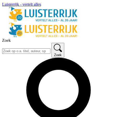
Luisterrijk - vertelt alles
Zoek
Zoek