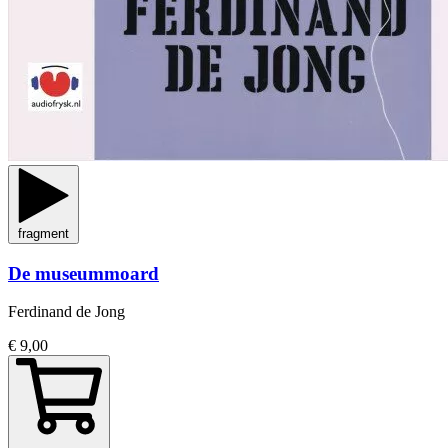
fragment
De museummoard
Ferdinand de Jong
€ 9,00