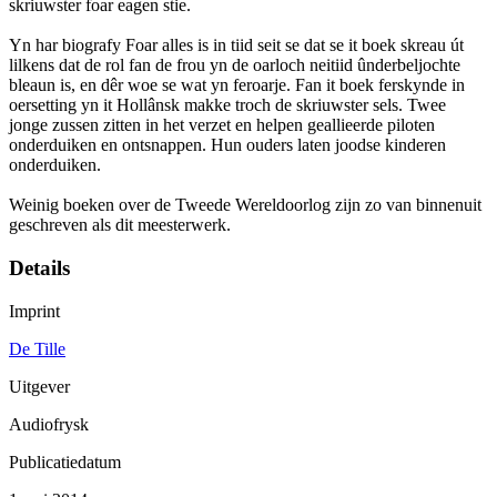
skriuwster foar eagen stie.
Yn har biografy Foar alles is in tiid seit se dat se it boek skreau út
lilkens dat de rol fan de frou yn de oarloch neitiid ûnderbeljochte
bleaun is, en dêr woe se wat yn feroarje. Fan it boek ferskynde in
oersetting yn it Hollânsk makke troch de skriuwster sels. Twee
jonge zussen zitten in het verzet en helpen geallieerde piloten
onderduiken en ontsnappen. Hun ouders laten joodse kinderen
onderduiken.
Weinig boeken over de Tweede Wereldoorlog zijn zo van binnenuit
geschreven als dit meesterwerk.
Details
Imprint
De Tille
Uitgever
Audiofrysk
Publicatiedatum