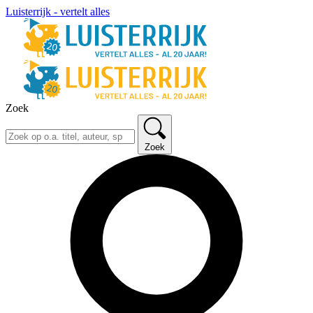
Luisterrijk - vertelt alles
Zoek
Zoek