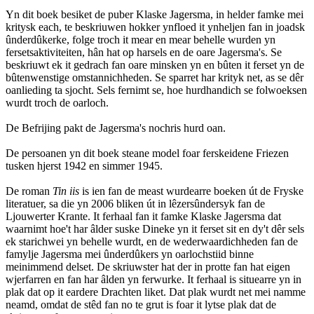
Yn dit boek besiket de puber Klaske Jagersma, in helder famke mei
kritysk each, te beskriuwen hokker ynfloed it ynheljen fan in joadsk
ûnderdûkerke, folge troch it mear en mear behelle wurden yn
fersetsaktiviteiten, hân hat op harsels en de oare Jagersma's. Se
beskriuwt ek it gedrach fan oare minsken yn en bûten it ferset yn de
bûtenwenstige omstannichheden. Se sparret har krityk net, as se dêr
oanlieding ta sjocht. Sels fernimt se, hoe hurdhandich se folwoeksen
wurdt troch de oarloch.
De Befrijing pakt de Jagersma's nochris hurd oan.
De persoanen yn dit boek steane model foar ferskeidene Friezen
tusken hjerst 1942 en simmer 1945.
De roman
Tin iis
is ien fan de meast wurdearre boeken út de Fryske
literatuer, sa die yn 2006 bliken út in lêzersûndersyk fan de
Ljouwerter Krante. It ferhaal fan it famke Klaske Jagersma dat
waarnimt hoe't har âlder suske Dineke yn it ferset sit en dy't dêr sels
ek starichwei yn behelle wurdt, en de wederwaardichheden fan de
famylje Jagersma mei ûnderdûkers yn oarlochstiid binne
meinimmend delset. De skriuwster hat der in protte fan hat eigen
wjerfarren en fan har âlden yn ferwurke. It ferhaal is situearre yn in
plak dat op it eardere Drachten liket. Dat plak wurdt net mei namme
neamd, omdat de stêd fan no te grut is foar it lytse plak dat de