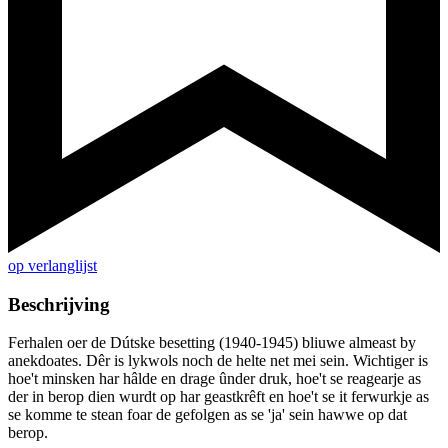
op verlanglijst
Beschrijving
Ferhalen oer de Dútske besetting (1940-1945) bliuwe almeast by
anekdoates. Dêr is lykwols noch de helte net mei sein. Wichtiger is
hoe't minsken har hâlde en drage ûnder druk, hoe't se reagearje as
der in berop dien wurdt op har geastkrêft en hoe't se it ferwurkje as
se komme te stean foar de gefolgen as se 'ja' sein hawwe op dat
berop.