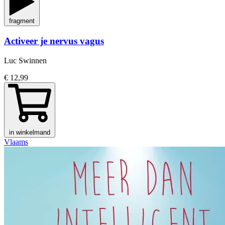
fragment
Activeer je nervus vagus
Luc Swinnen
€ 12,99
in winkelmand
Vlaams