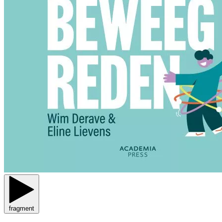
fragment