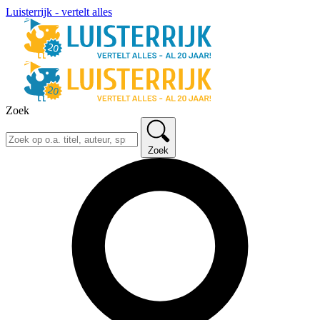
Luisterrijk - vertelt alles
Zoek
Zoek