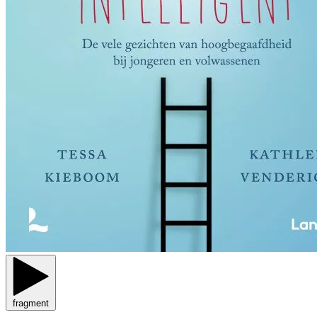
fragment