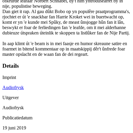
ôfkeurde learaar Norbert Schnabel, dy't him yntrodusearret by in
nije, populistise beweging.
Dan giet it rap. Al gau dûkt Bobo op yn populêre praatprogramma's,
rjochtet er út 'e snackbar fan Harrie Kroket wei in buertwacht op,
komt er yn 'e kunde mei Spûky, de meast ûnsjogge hûn fan it lân,
beswykt er foar de ferliedingen fan 'e leafde, om it mei alderhanne
dubieuze útspraken úteinlik te skoppen ta listlûker fan de Nije Partij.
In aap klimt út 'e beam is in mei faasje en humor skreaune satire en
foarmet in bitend kommentaar op in maatskippij dêr't ûnfrede foar
master opslacht en de waan fan de dei regeart.
Details
Imprint
Audiofrysk
Uitgever
Audiofrysk
Publicatiedatum
19 juni 2019