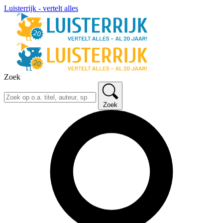
Luisterrijk - vertelt alles
Zoek
Zoek