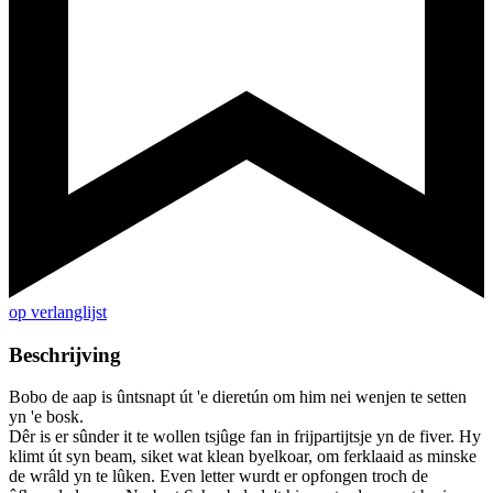
op verlanglijst
Beschrijving
Bobo de aap is ûntsnapt út 'e dieretún om him nei wenjen te setten
yn 'e bosk.
Dêr is er sûnder it te wollen tsjûge fan in frijpartijtsje yn de fiver. Hy
klimt út syn beam, siket wat klean byelkoar, om ferklaaid as minske
de wrâld yn te lûken. Even letter wurdt er opfongen troch de