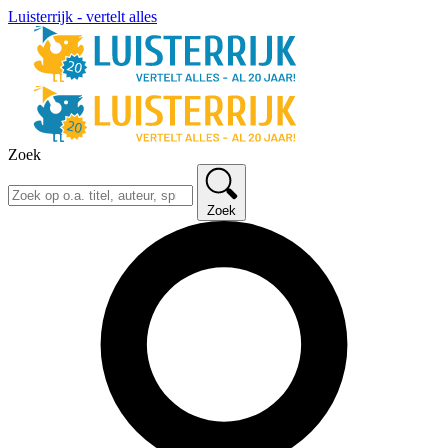
Luisterrijk - vertelt alles
Zoek
Zoek