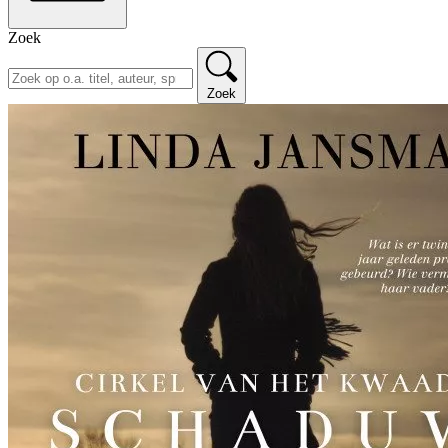
Zoek
Zoek