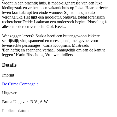
woont in een prachtig huis, is mede-eigenaresse van een luxe
kledingzaak en ze bezit een vakantiehuis op Ibiza. Haar perfecte
leven komt abrupt ten einde wanneer Sijmen in zijn auto
verongelukt. Het lijkt een noodlottig ongeval, totdat forensisch
rechercheur Fedde Laakman een onderzoek begint. Plotseling is
alles en iedereen verdacht. Ook Keet...
Wat zeggen lezers? 'Saskia heeft een buitengewoon lekkere
schrijfstijl; vlot, spannend en meeslepend, met gevoel voor
levensechte personages.' Carla Kooijman, Mustreads
'Een heftig en spannend verhaal, onmogelijk om aan de kant te
leggen.' Karin Bisschops, Vrouwenthrillers
Details
Imprint
De Crime Compagnie
Uitgever
Bruna Uitgevers B.V., A.W.
Publicatiedatum