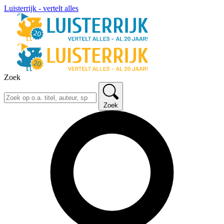
Luisterrijk - vertelt alles
Zoek
Zoek