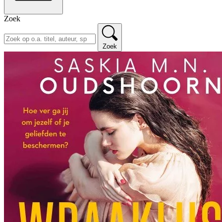
Zoek
Zoek