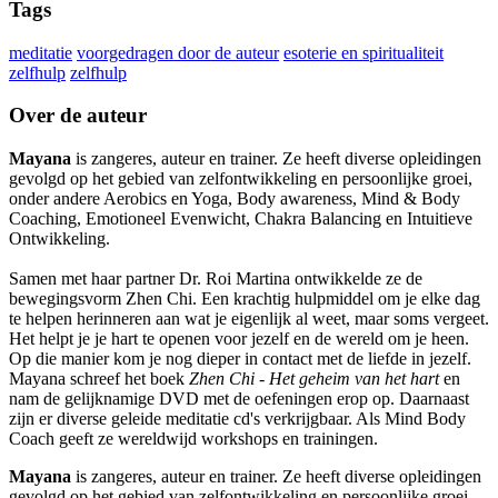
Tags
meditatie
voorgedragen door de auteur
esoterie en spiritualiteit
zelfhulp
zelfhulp
Over de auteur
Mayana
is zangeres, auteur en trainer. Ze heeft diverse opleidingen
gevolgd op het gebied van zelfontwikkeling en persoonlijke groei,
onder andere Aerobics en Yoga, Body awareness, Mind & Body
Coaching, Emotioneel Evenwicht, Chakra Balancing en Intuitieve
Ontwikkeling.
Samen met haar partner Dr. Roi Martina ontwikkelde ze de
bewegingsvorm Zhen Chi. Een krachtig hulpmiddel om je elke dag
te helpen herinneren aan wat je eigenlijk al weet, maar soms vergeet.
Het helpt je je hart te openen voor jezelf en de wereld om je heen.
Op die manier kom je nog dieper in contact met de liefde in jezelf.
Mayana schreef het boek
Zhen Chi - Het geheim van het hart
en
nam de gelijknamige DVD met de oefeningen erop op. Daarnaast
zijn er diverse geleide meditatie cd's verkrijgbaar. Als Mind Body
Coach geeft ze wereldwijd workshops en trainingen.
Mayana
is zangeres, auteur en trainer. Ze heeft diverse opleidingen
gevolgd op het gebied van zelfontwikkeling en persoonlijke groei,