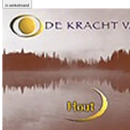
in winkelmand