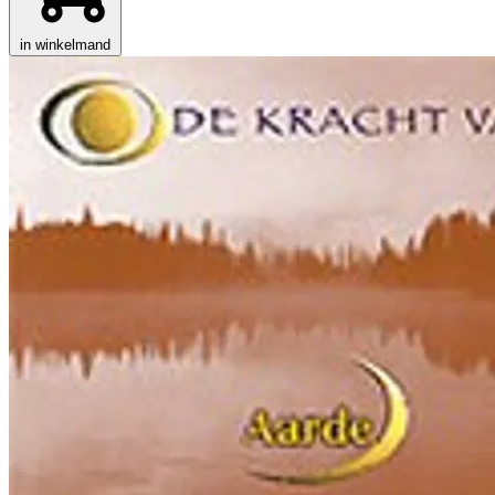
in winkelmand