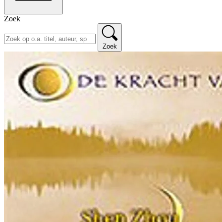
Zoek
Zoek