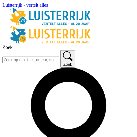
Luisterrijk - vertelt alles
Zoek
Zoek