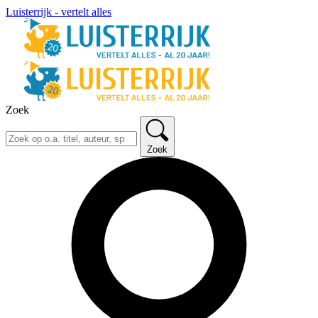
Luisterrijk - vertelt alles
Zoek
Zoek