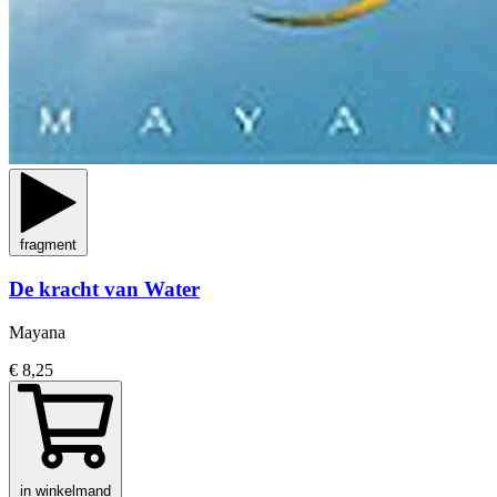
fragment
De kracht van Water
Mayana
€ 8,25
in winkelmand