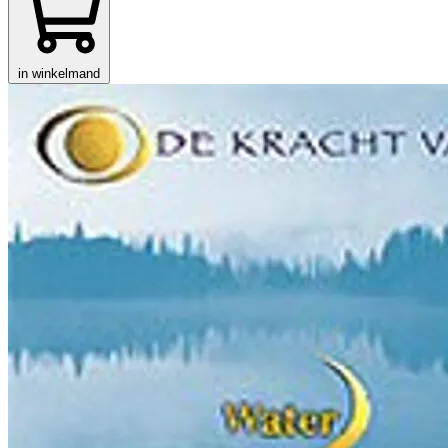
in winkelmand