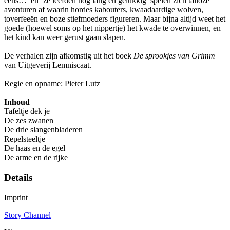
eens…’ en ‘ze leefden nog lang en gelukkig’ spelen zich talloze
avonturen af waarin hordes kabouters, kwaadaardige wolven,
toverfeeën en boze stiefmoeders figureren. Maar bijna altijd weet het
goede (hoewel soms op het nippertje) het kwade te overwinnen, en
het kind kan weer gerust gaan slapen.
De verhalen zijn afkomstig uit het boek
De sprookjes van Grimm
van Uitgeverij Lemniscaat.
Regie en opname: Pieter Lutz
Inhoud
Tafeltje dek je
De zes zwanen
De drie slangenbladeren
Repelsteeltje
De haas en de egel
De arme en de rijke
Details
Imprint
Story Channel