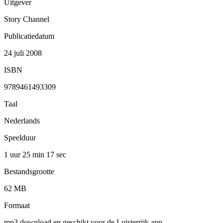
Uitgever
Story Channel
Publicatiedatum
24 juli 2008
ISBN
9789461493309
Taal
Nederlands
Speelduur
1 uur 25 min
17 sec
Bestandsgrootte
62 MB
Formaat
mp3 download en geschikt voor de Luisterrijk app