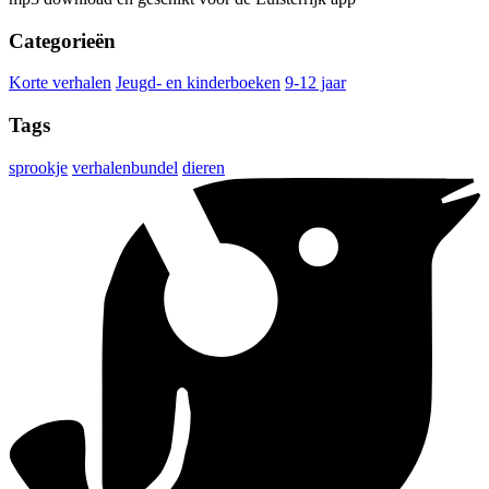
Categorieën
Korte verhalen
Jeugd- en kinderboeken
9-12 jaar
Tags
sprookje
verhalenbundel
dieren