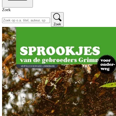
Zoek
Zoek