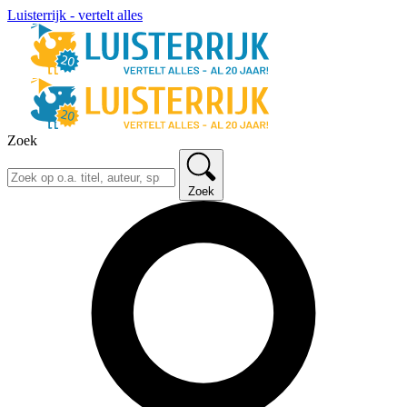
Luisterrijk - vertelt alles
Zoek
Zoek