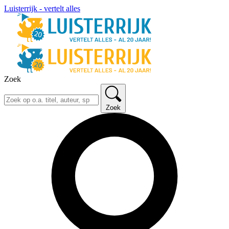
Luisterrijk - vertelt alles
Zoek
Zoek