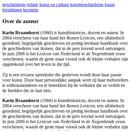
geschiedenis
religie
kunst en cultuur
kunstgeschiedenis
kunst
feestdagen
kerstmis
Over de auteur
Karin Braamhorst
(1960) is kunsthistoricus, docent en auteur. In
2004 verscheen van haar hand het
Ikonen Lexicon
, een alfabetisch
geordend, begrijpelijk geschreven en prettig leesbaar handboek over
de geschiedenis van ikonen, dat in de pers lovend werd ontvangen.
In juni 2006 is het
Lexicon van Nederland in de Negentiende eeuw
verschenen, waarin de grote maar vooral ook de kleine verhalen zijn
opgetekend over het leven in die tijd.
Zij is een ervaren spreekster die gedreven wordt door haar passie
voor kunst. Door haar persoonlijke aanpak weet zij haar toehoorders
te enthousiasmeren en te betrekken bij de verhalen die ze vertelt en
de beelden die ze laat zien.
Karin Braamhorst
(1960) is kunsthistoricus, docent en auteur. In
2004 verscheen van haar hand het
Ikonen Lexicon
, een alfabetisch
geordend, begrijpelijk geschreven en prettig leesbaar handboek over
de geschiedenis van ikonen, dat in de pers lovend werd ontvangen.
In juni 2006 is het
Lexicon van Nederland in de Negentiende eeuw
verschenen, waarin de grote maar vooral ook de kleine verhalen zijn