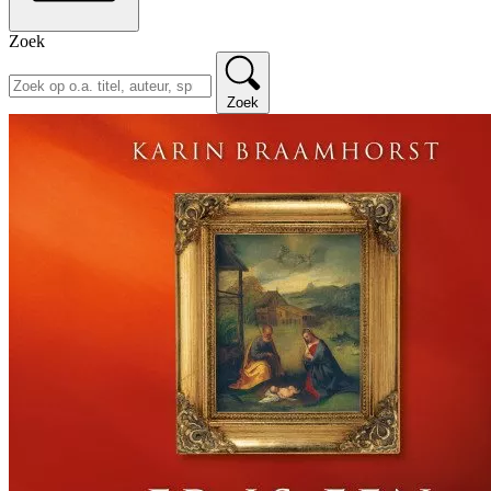
Zoek
Zoek