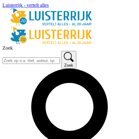
Luisterrijk - vertelt alles
Zoek
Zoek