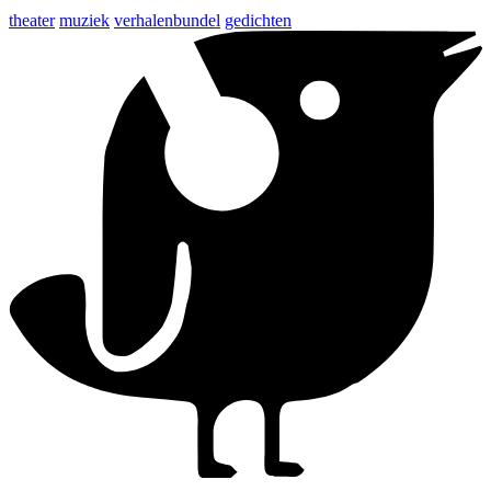
theater
muziek
verhalenbundel
gedichten