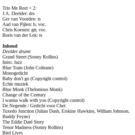
Trio Me Reet + 2:
J.A. Deelder: drs
Ger van Voorden: ts
Aad van Pijlen: b, voc.
Chris Koenen: gtr, voc.
Boris van der Lek: ts
Inhoud
Deelder drumt
Grand Street (Sonny Rollins)
Intro: Jazz
Blue Train (John Coltrane)
Monogedicht
Baby don't go (Copyright control)
Echte muziek
Blue Monk (Thelonious Monk)
Change of the Century
I wanna walk with you (Copyright control)
De Negende / Gedicht voor Chet
Tuxedo Junction (Julian Dash, Erskine Hawkins, William Johnson,
Buddy Feyne)
The Eddie Daté Story
Tenor Madness (Sonny Rollins)
Bird Lives