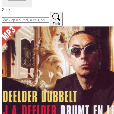
Zoek
Zoek