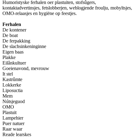
Humoristyske ferhalen oer plastuiten, stofsûgers,
kontaktadvertinsjes, fetslobberjen, weblogjende froulju, mobyltsjes,
OMO-relaasjes en hygiëne op feestjes.
Ferhalen
De kontener
De boat
De ferpakking
De slachsinkeninginne
Eigen baas
Plakke
Eilânkultuer
Goeienavond, mevrouw
It stel
Kastrûmte
Lokkerke
Liposuctia
Mem
Nútsjeguod
OMO
Plastuit
Lampehier
Puer natuer
Raar waar
Reade learskes