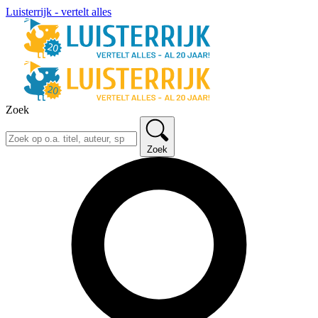
Luisterrijk - vertelt alles
Zoek
Zoek