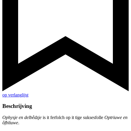
op verlanglijst
Beschrijving
Ophysje en delbêdzje
is it ferfolch op it tige suksesfolle
Optriuwe en
ôfbliuwe
.