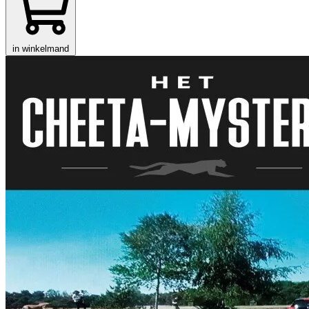
in winkelmand