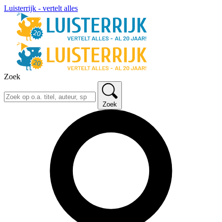
Luisterrijk - vertelt alles
Zoek
Zoek