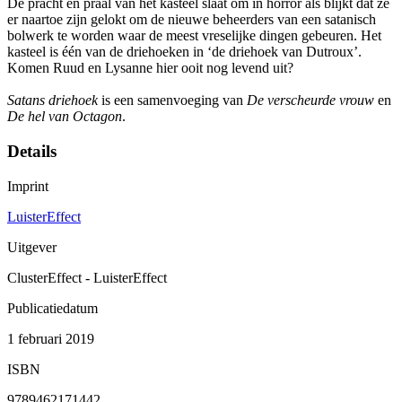
De pracht en praal van het kasteel slaat om in horror als blijkt dat ze
er naartoe zijn gelokt om de nieuwe beheerders van een satanisch
bolwerk te worden waar de meest vreselijke dingen gebeuren. Het
kasteel is één van de driehoeken in ‘de driehoek van Dutroux’.
Komen Ruud en Lysanne hier ooit nog levend uit?
Satans driehoek
is een samenvoeging van
De verscheurde vrouw
en
De hel van Octagon
.
Details
Imprint
LuisterEffect
Uitgever
ClusterEffect - LuisterEffect
Publicatiedatum
1 februari 2019
ISBN
9789462171442