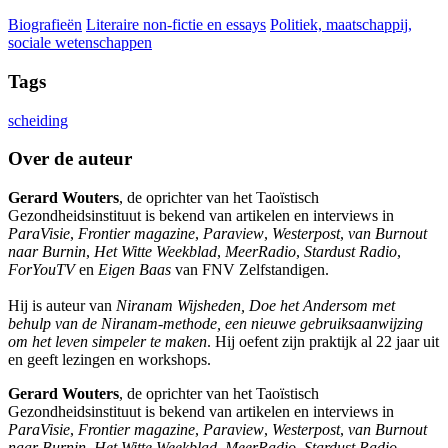
Biografieën
Literaire non-fictie en essays
Politiek, maatschappij,
sociale wetenschappen
Tags
scheiding
Over de auteur
Gerard Wouters
, de oprichter van het Taoïstisch
Gezondheidsinstituut is bekend van artikelen en interviews in
ParaVisie
,
Frontier magazine
,
Paraview
,
Westerpost
,
van Burnout
naar Burnin
,
Het Witte Weekblad
,
MeerRadio
,
Stardust Radio
,
ForYouTV
en
Eigen Baas
van FNV Zelfstandigen.
Hij is auteur van
Niranam Wijsheden, Doe het Andersom met
behulp van de Niranam-methode, een nieuwe gebruiksaanwijzing
om het leven simpeler te maken
. Hij oefent zijn praktijk al 22 jaar uit
en geeft lezingen en workshops.
Gerard Wouters
, de oprichter van het Taoïstisch
Gezondheidsinstituut is bekend van artikelen en interviews in
ParaVisie
,
Frontier magazine
,
Paraview
,
Westerpost
,
van Burnout
naar Burnin
,
Het Witte Weekblad
,
MeerRadio
,
Stardust Radio
,