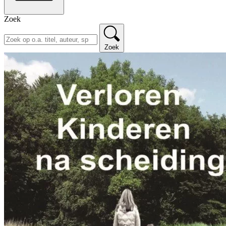
Zoek
Zoek