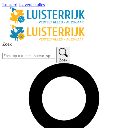
Luisterrijk - vertelt alles
Zoek
Zoek