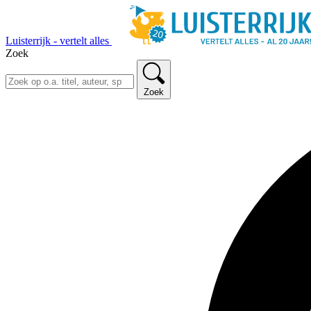
Luisterrijk - vertelt alles
Zoek
Zoek