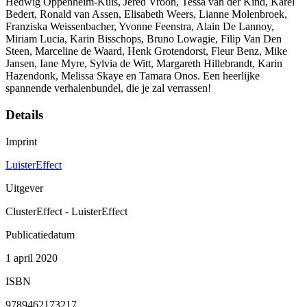
Hedwig Oppenheim-Kuis, Jered Vroon, Tessa van der Kind, Karel
Bedert, Ronald van Assen, Elisabeth Weers, Lianne Molenbroek,
Franziska Weissenbacher, Yvonne Feenstra, Alain De Lannoy,
Miriam Lucia, Karin Bisschops, Bruno Lowagie, Filip Van Den
Steen, Marceline de Waard, Henk Grotendorst, Fleur Benz, Mike
Jansen, Iane Myre, Sylvia de Witt, Margareth Hillebrandt, Karin
Hazendonk, Melissa Skaye en Tamara Onos. Een heerlijke
spannende verhalenbundel, die je zal verrassen!
Details
Imprint
LuisterEffect
Uitgever
ClusterEffect - LuisterEffect
Publicatiedatum
1 april 2020
ISBN
9789462173217