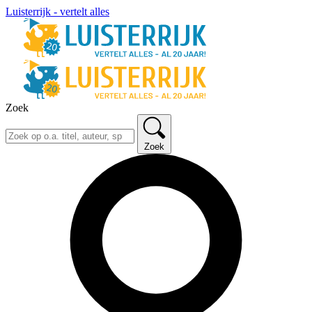
Luisterrijk - vertelt alles
Zoek
Zoek