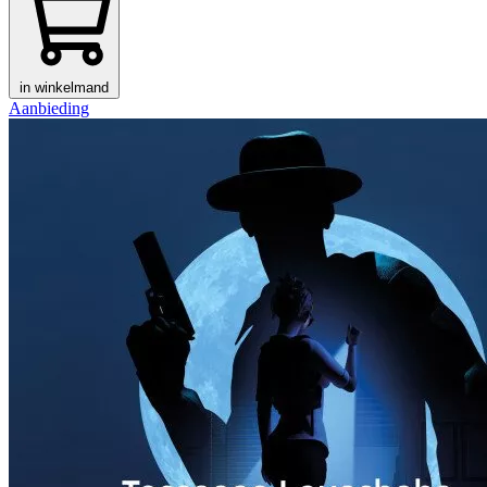
in winkelmand
Aanbieding