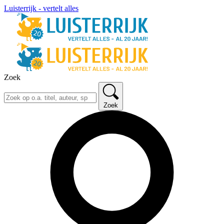
Luisterrijk - vertelt alles
Zoek
Zoek