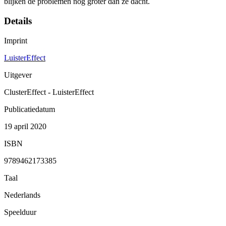
blijken de problemen nog groter dan ze dacht.
Details
Imprint
LuisterEffect
Uitgever
ClusterEffect - LuisterEffect
Publicatiedatum
19 april 2020
ISBN
9789462173385
Taal
Nederlands
Speelduur