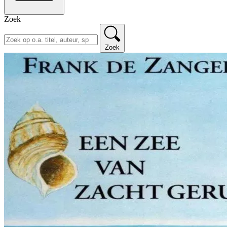
Zoek
Zoek