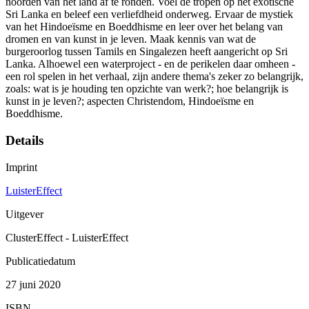
noorden van het land af te ronden. Voel de tropen op het exotische
Sri Lanka en beleef een verliefdheid onderweg. Ervaar de mystiek
van het Hindoeïsme en Boeddhisme en leer over het belang van
dromen en van kunst in je leven. Maak kennis van wat de
burgeroorlog tussen Tamils en Singalezen heeft aangericht op Sri
Lanka. Alhoewel een waterproject - en de perikelen daar omheen -
een rol spelen in het verhaal, zijn andere thema's zeker zo belangrijk,
zoals: wat is je houding ten opzichte van werk?; hoe belangrijk is
kunst in je leven?; aspecten Christendom, Hindoeïsme en
Boeddhisme.
Details
Imprint
LuisterEffect
Uitgever
ClusterEffect - LuisterEffect
Publicatiedatum
27 juni 2020
ISBN