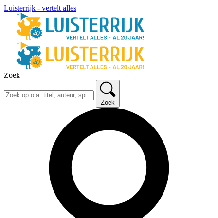
Luisterrijk - vertelt alles
Zoek
Zoek