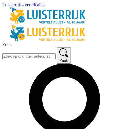
Luisterrijk - vertelt alles
Zoek
Zoek