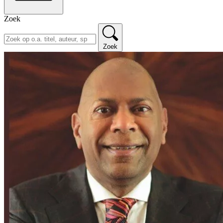
Zoek
Zoek