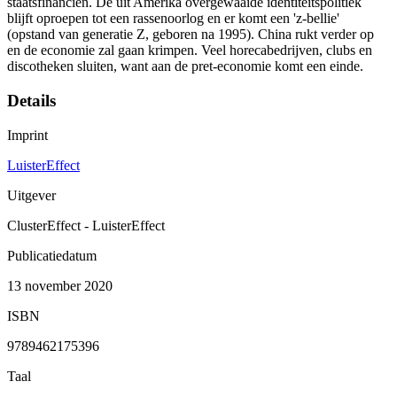
staatsfinanciën. De uit Amerika overgewaaide identiteitspolitiek
blijft oproepen tot een rassenoorlog en er komt een 'z-bellie'
(opstand van generatie Z, geboren na 1995). China rukt verder op
en de economie zal gaan krimpen. Veel horecabedrijven, clubs en
discotheken sluiten, want aan de pret-economie komt een einde.
Details
Imprint
LuisterEffect
Uitgever
ClusterEffect - LuisterEffect
Publicatiedatum
13 november 2020
ISBN
9789462175396
Taal