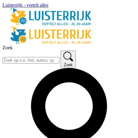
Luisterrijk - vertelt alles
Zoek
Zoek