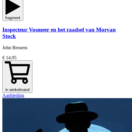
fragment
Inspecteur Vosmeer en het raadsel van Morvan
Stock
John Brosens
€ 14,95
in winkelmand
Aanbieding