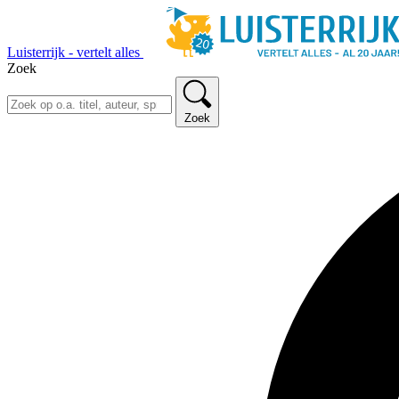
Luisterrijk - vertelt alles
Zoek
Zoek