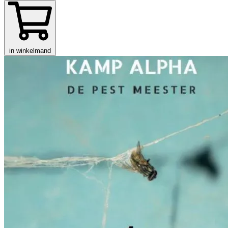
in winkelmand