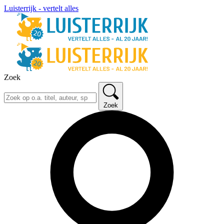
Luisterrijk - vertelt alles
Zoek
Zoek