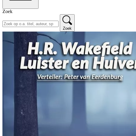
Zoek
Zoek