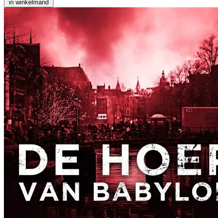
in winkelmand