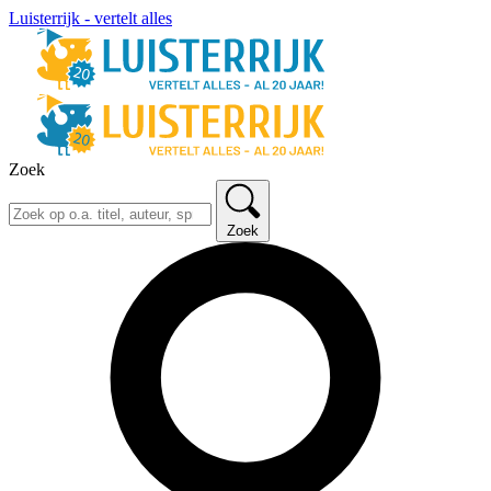
Luisterrijk - vertelt alles
Zoek
Zoek