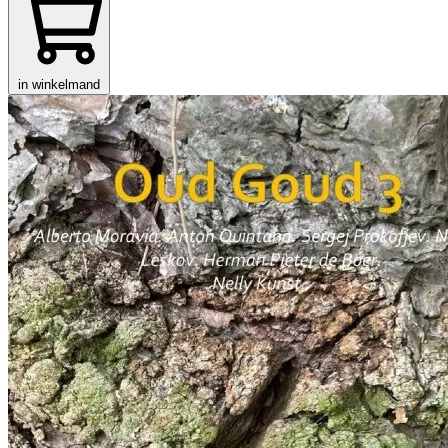
in winkelmand