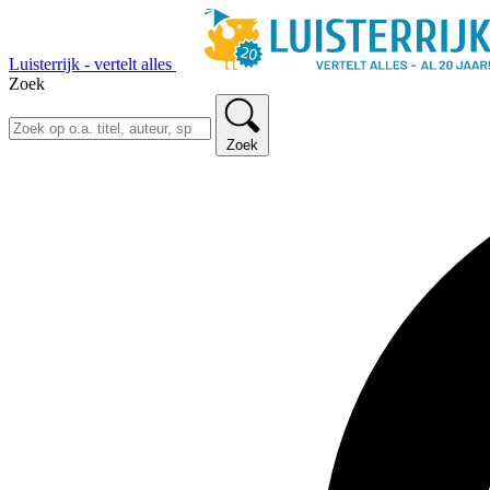
Luisterrijk - vertelt alles
Zoek
Zoek