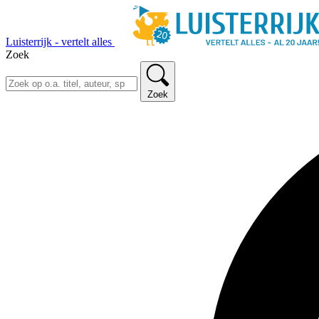
Luisterrijk - vertelt alles
Zoek
Zoek