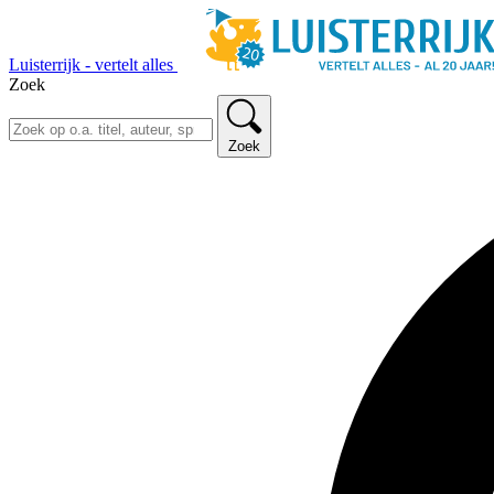
Luisterrijk - vertelt alles
Zoek
Zoek