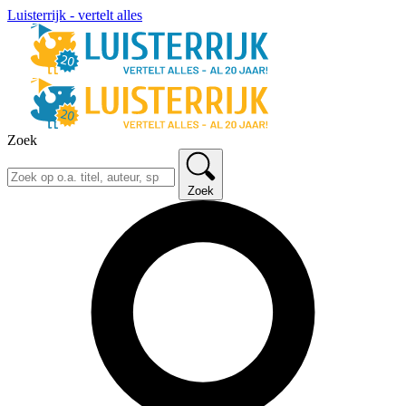
Luisterrijk - vertelt alles
Zoek
Zoek