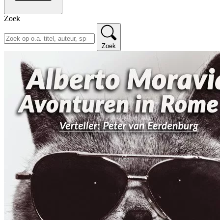
Zoek
Zoek