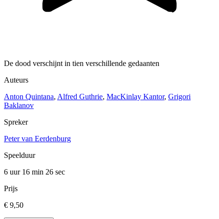
De dood verschijnt in tien verschillende gedaanten
Auteurs
Anton Quintana
,
Alfred Guthrie
,
MacKinlay Kantor
,
Grigori
Baklanov
Spreker
Peter van Eerdenburg
Speelduur
6 uur 16 min
26 sec
Prijs
€ 9,50