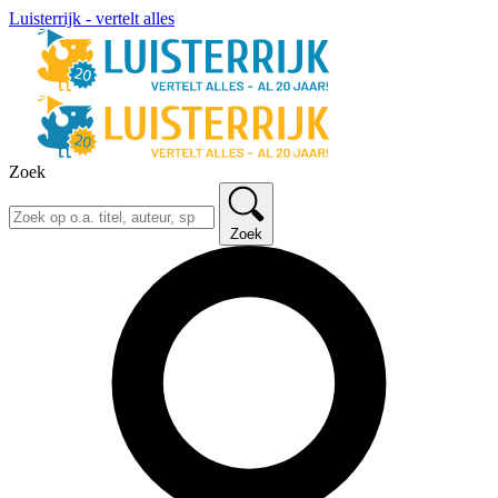
Luisterrijk - vertelt alles
Zoek
Zoek