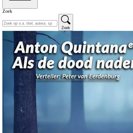
Zoek
Zoek