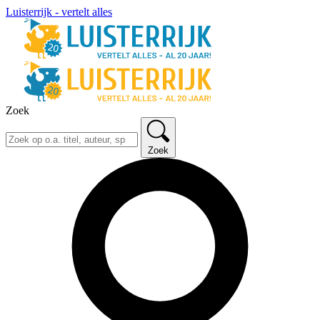
Luisterrijk - vertelt alles
Zoek
Zoek