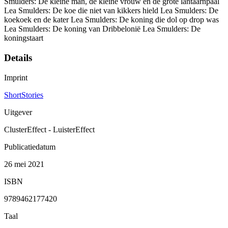
Smulders: De kleine man, de kleine vrouw en de grote lantaarnpaal
Lea Smulders: De koe die niet van kikkers hield Lea Smulders: De
koekoek en de kater Lea Smulders: De koning die dol op drop was
Lea Smulders: De koning van Dribbelonië Lea Smulders: De
koningstaart
Details
Imprint
ShortStories
Uitgever
ClusterEffect - LuisterEffect
Publicatiedatum
26 mei 2021
ISBN
9789462177420
Taal