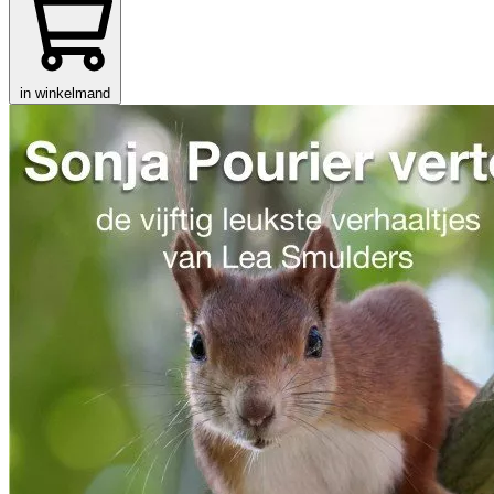
in winkelmand