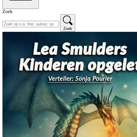
Zoek
Zoek