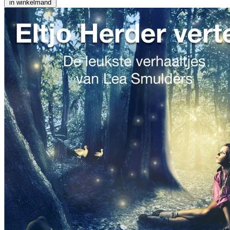
in winkelmand