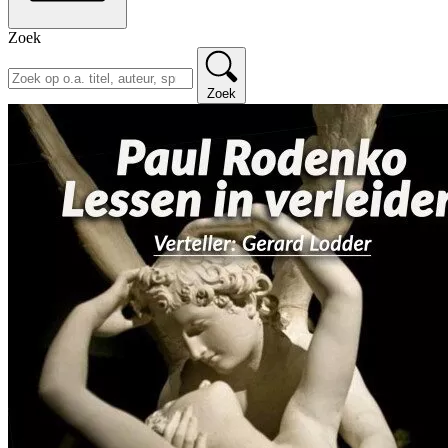
Zoek
Zoek