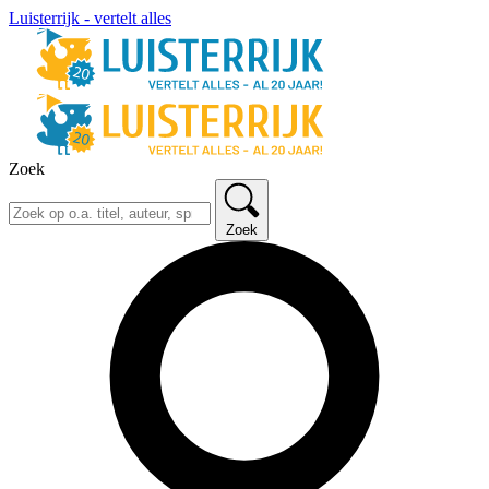
Luisterrijk - vertelt alles
Zoek
Zoek