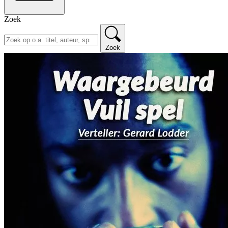
Zoek
Zoek