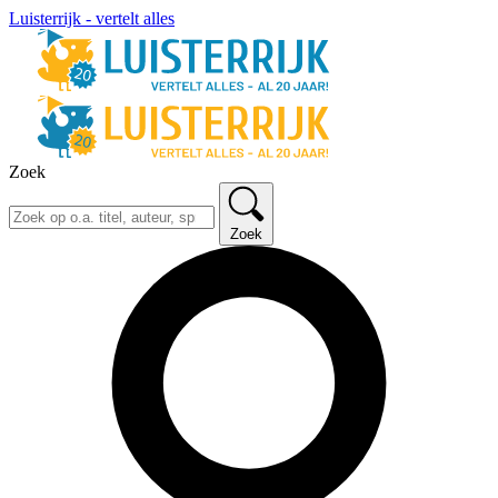
Luisterrijk - vertelt alles
Zoek
Zoek