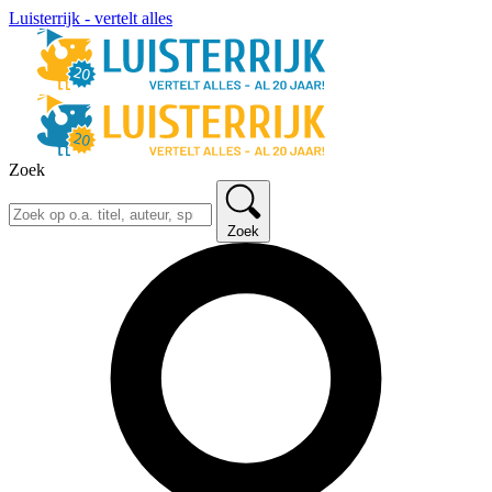
Luisterrijk - vertelt alles
Zoek
Zoek