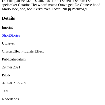
De chimpansee Liefdesbank Tovertruc De neus De oom De
spelbreker Catarina Het woord mama Ouwe gek De Chinese hond
Mario Boe, boe, boe Kerkdieven Loterij Nu jij Pechvogel
Details
Imprint
ShortStories
Uitgever
ClusterEffect - LuisterEffect
Publicatiedatum
29 mei 2021
ISBN
9789462177789
Taal
Nederlands