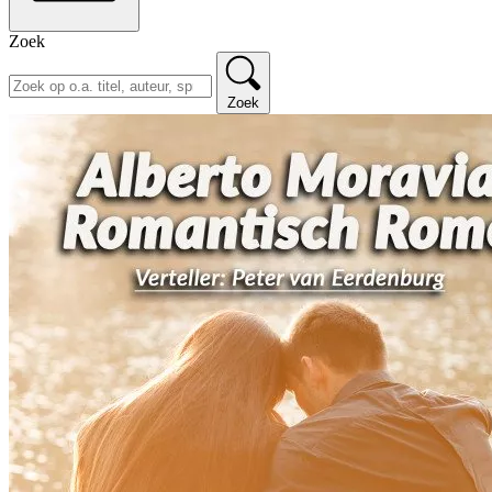
Zoek
Zoek