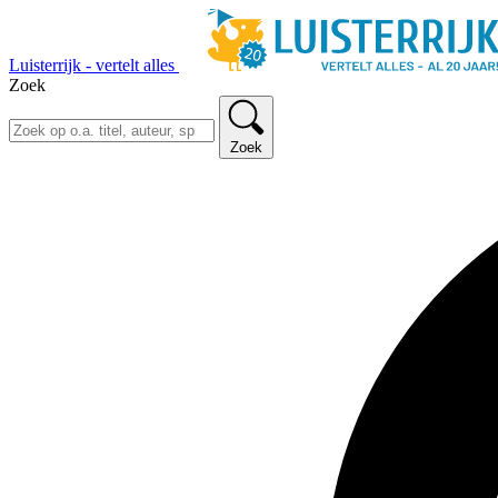
Luisterrijk - vertelt alles
Zoek
Zoek