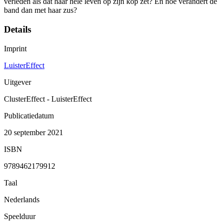
verleden als dat haar hele leven op zijn kop zet? En hoe verandert de
band dan met haar zus?
Details
Imprint
LuisterEffect
Uitgever
ClusterEffect - LuisterEffect
Publicatiedatum
20 september 2021
ISBN
9789462179912
Taal
Nederlands
Speelduur