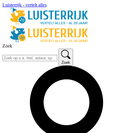
Luisterrijk - vertelt alles
Zoek
Zoek