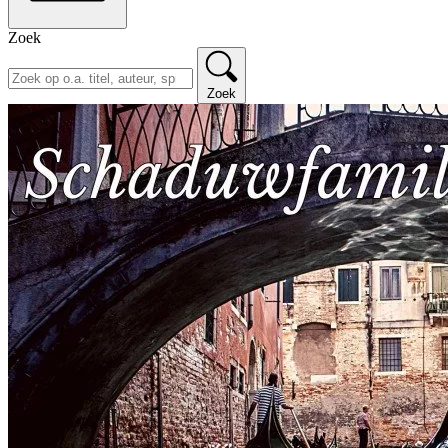
Zoek
Zoek