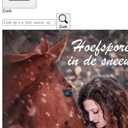
Zoek
Zoek