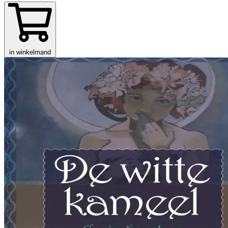
in winkelmand