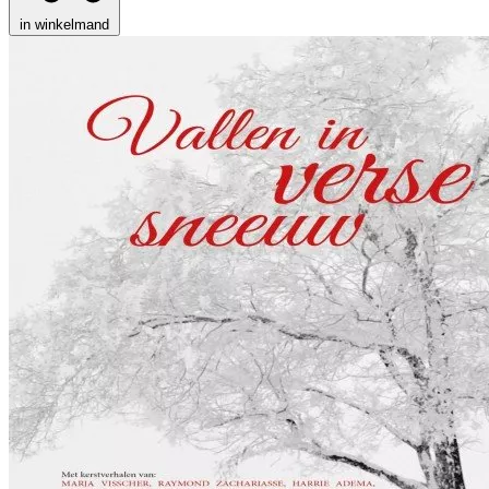
in winkelmand