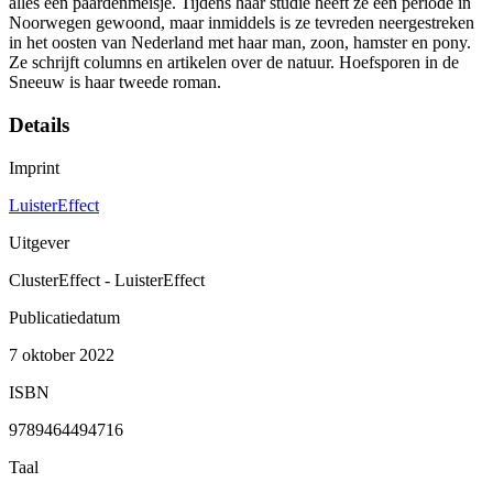
alles een paardenmeisje. Tijdens haar studie heeft ze een periode in
Noorwegen gewoond, maar inmiddels is ze tevreden neergestreken
in het oosten van Nederland met haar man, zoon, hamster en pony.
Ze schrijft columns en artikelen over de natuur. Hoefsporen in de
Sneeuw is haar tweede roman.
Details
Imprint
LuisterEffect
Uitgever
ClusterEffect - LuisterEffect
Publicatiedatum
7 oktober 2022
ISBN
9789464494716
Taal