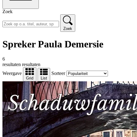
Zoek
Zoek
Spreker Paula Demersie
6
resultaten
resultaten
Weergave
Sorteer
Grid
List