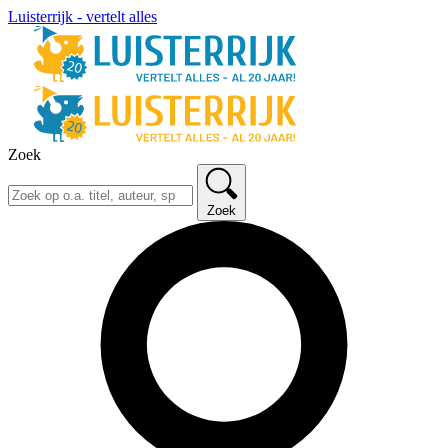
Luisterrijk - vertelt alles
Zoek
Zoek