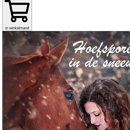
in winkelmand