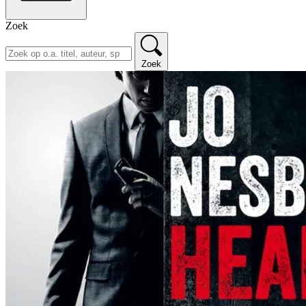
Zoek
Zoek