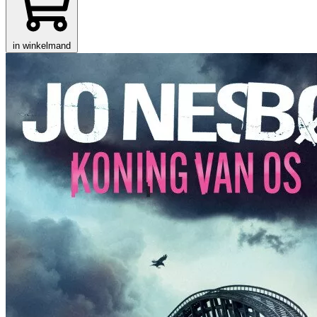
in winkelmand