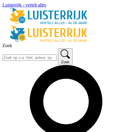
Luisterrijk - vertelt alles
Zoek
Zoek