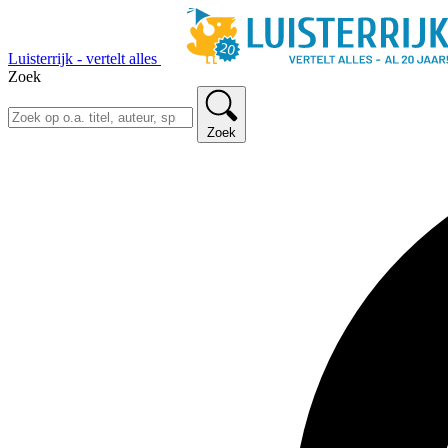
Luisterrijk - vertelt alles
Zoek
Zoek