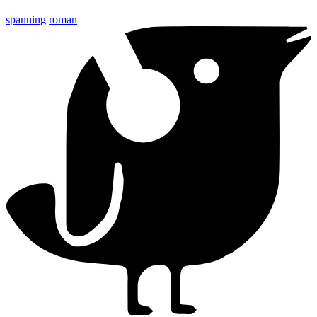
spanning
roman