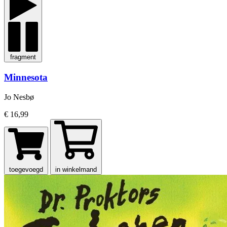
fragment
Minnesota
Jo Nesbø
€ 16,99
toegevoegd
in winkelmand