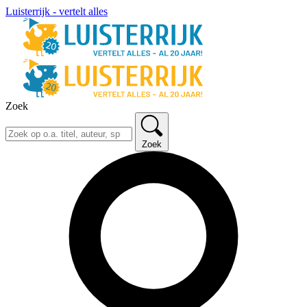
Luisterrijk - vertelt alles
Zoek
Zoek