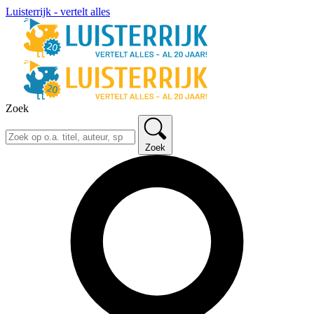
Luisterrijk - vertelt alles
Zoek
Zoek