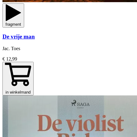
fragment
De vrije man
Jac. Toes
€ 12,99
in winkelmand