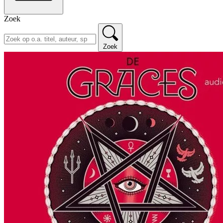
Zoek
Zoek