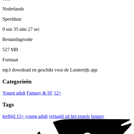
Nederlands
Speelduur
9 uur 35 min
27 sec
Bestandsgrootte
527 MB
Formaat
mp3 download en geschikt voor de Luisterrijk app
Categorieën
Young adult
Fantasy & SF
12+
Tags
leeftijd 15+ young adult
vertaald uit het engels
fantasy