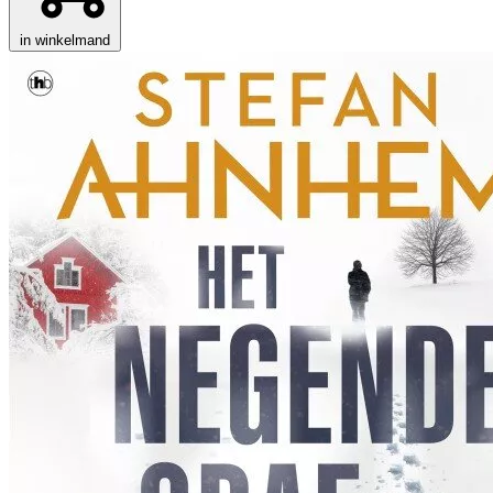
in winkelmand