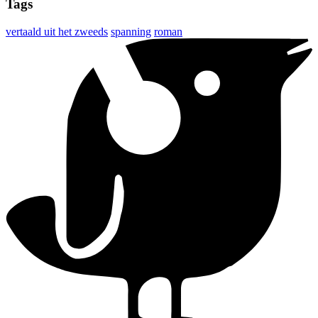
Tags
vertaald uit het zweeds
spanning
roman