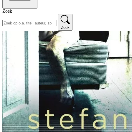
Zoek
Zoek