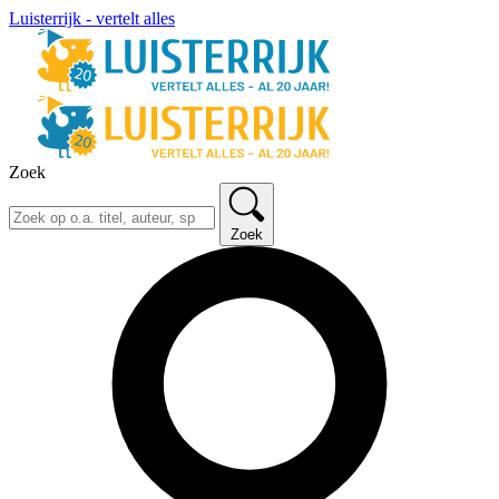
Luisterrijk - vertelt alles
Zoek
Zoek