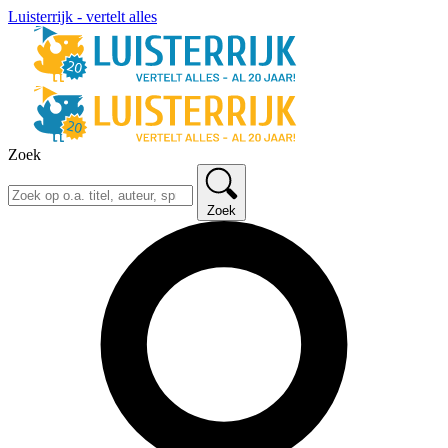
Luisterrijk - vertelt alles
Zoek
Zoek