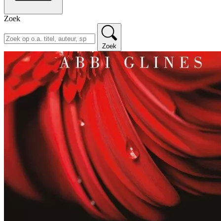
Zoek
Zoek