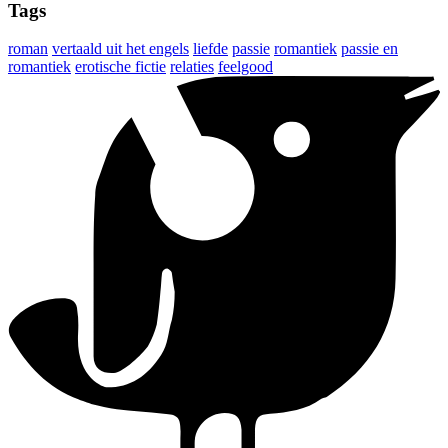
Tags
roman
vertaald uit het engels
liefde
passie
romantiek
passie en
romantiek
erotische fictie
relaties
feelgood